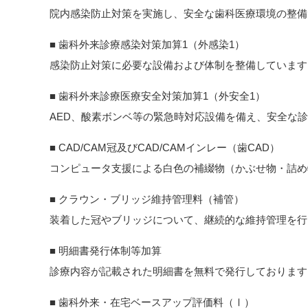
院内感染防止対策を実施し、安全な歯科医療環境の整備
■ 歯科外来診療感染対策加算1（外感染1）
感染防止対策に必要な設備および体制を整備しています
■ 歯科外来診療医療安全対策加算1（外安全1）
AED、酸素ボンベ等の緊急時対応設備を備え、安全な
■ CAD/CAM冠及びCAD/CAMインレー（歯CAD）
コンピュータ支援による白色の補綴物（かぶせ物・詰め
■ クラウン・ブリッジ維持管理料（補管）
装着した冠やブリッジについて、継続的な維持管理を行
■ 明細書発行体制等加算
診療内容が記載された明細書を無料で発行しております
■ 歯科外来・在宅ベースアップ評価料（Ⅰ）