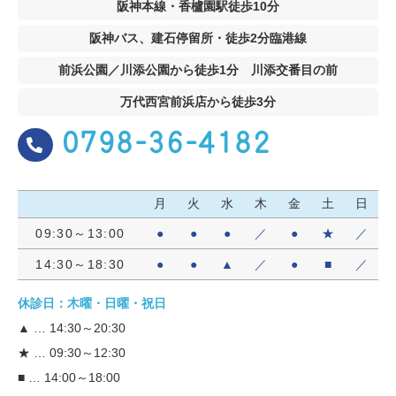
阪神本線・香櫨園駅徒歩10分
阪神バス、建石停留所・徒歩2分臨港線
前浜公園／川添公園から徒歩1分 川添交番目の前
万代西宮前浜店から徒歩3分
0798-36-4182
月
火
水
木
金
土
日
09:30～13:00
●
●
●
／
●
★
／
14:30～18:30
●
●
▲
／
●
■
／
休診日：木曜・日曜・祝日
▲ … 14:30～20:30
★ … 09:30～12:30
■ … 14:00～18:00